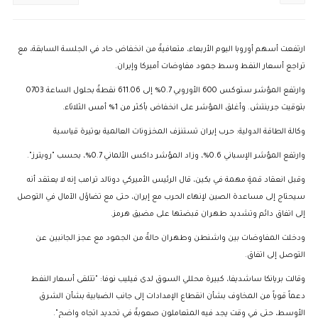
ارتفعت أسهم أوروبا اليوم الأربعاء، متعافيةً من انخفاض حاد في الجلسة السابقة، مع
تراجع أسعار النفط وسط جمود مفاوضات أميركا وإيران.
وارتفع المؤشر ستوكس 600 الأوروبي 0.7% إلى 611.06 نقطةً بحلول الساعة 0703
بتوقيت جرينتش. وأغلق المؤشر على انخفاض بأكثر من 1% أمس الثلاثاء.
وكالة الطاقة الدولية: حرب إيران تستنزف المخزونات العالمية بوتيرة قياسية
وارتفع المؤشر الإسباني 0.6%، وزاد المؤشر داكس الألماني 0.7%، بحسب "رويترز".
وقبل انعقاد قمةٍ مهمة في بكين، قال الرئيس الأميركي دونالد ترامب إنه لا يعتقد أنه
سيحتاج إلى مساعدة الصين لإنهاء الحرب مع إيران، حتى مع تضاؤل الآمال في التوصل
إلى اتفاق دائم وتشديد طهران قبضتها على مضيق هرمز.
ودخلت المفاوضات بين واشنطن وطهران حالةً من الجمود مع عجز الجانبين عن
التوصل إلى اتفاق.
وقالت بريانكا ساشديفا، كبيرة محللي السوق لدى فيليب نوفا: "تتلقى أسعار النفط
دعماً قوياً من المخاوف بشأن انقطاع الإمدادات إلى جانب الضبابية بشأن الشرق
الأوسط، حتى في وقت يجد فيه المتعاملون صعوبةً في تحديد اتجاه واضح".