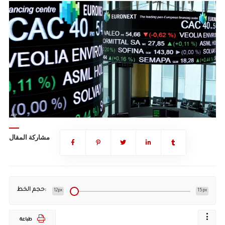
مشاركة المقال
حجم الخط:
12px
15px
طباعة