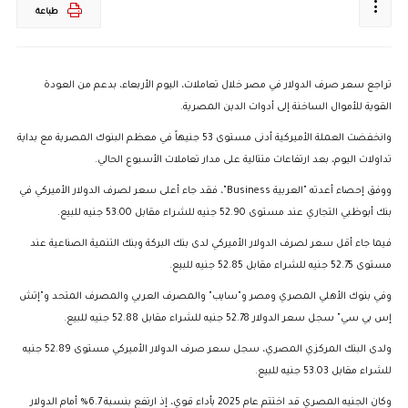
طباعة
تراجع سعر صرف الدولار في مصر خلال تعاملات، اليوم الأربعاء، بدعم من العودة
القوية للأموال الساخنة إلى أدوات الدين المصرية.
وانخفضت العملة الأميركية أدنى مستوى 53 جنيهاً في معظم البنوك المصرية مع بداية
تداولات اليوم، بعد ارتفاعات متتالية على مدار تعاملات الأسبوع الحالي.
ووفق إحصاء أعدته "العربية Business"، فقد جاء أعلى سعر لصرف الدولار الأميركي في
بنك أبوظبي التجاري عند مستوى 52.90 جنيه للشراء مقابل 53.00 جنيه للبيع.
فيما جاء أقل سعر لصرف الدولار الأميركي لدى بنك البركة وبنك التنمية الصناعية عند
مستوى 52.75 جنيه للشراء مقابل 52.85 جنيه للبيع.
وفي بنوك الأهلي المصري ومصر و"سايب" والمصرف العربي والمصرف المتحد و"إتش
إس بي سي" سجل سعر الدولار 52.78 جنيه للشراء مقابل 52.88 جنيه للبيع.
ولدى البنك المركزي المصري، سجل سعر صرف الدولار الأميركي مستوى 52.89 جنيه
للشراء مقابل 53.03 جنيه للبيع.
وكان الجنيه المصري قد اختتم عام 2025 بأداء قوي، إذ ارتفع بنسبة 6.7% أمام الدولار