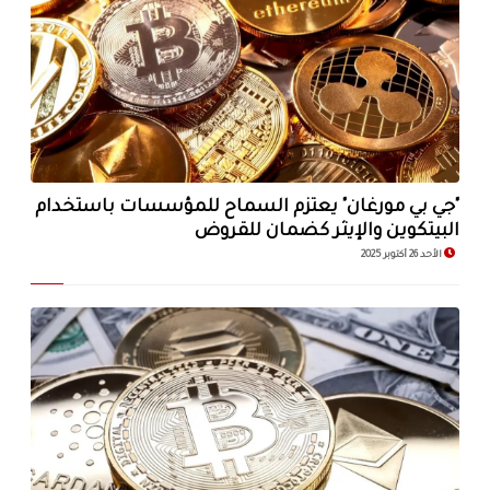
"جي بي مورغان" يعتزم السماح للمؤسسات باستخدام
البيتكوين والإيثر كضمان للقروض
الأحد 26 أكتوبر 2025