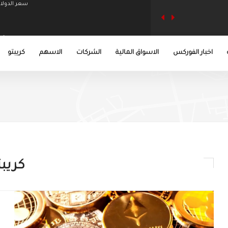
مصر تصدر قراراً بتنظيم نشاط "صناديق التحوط"
اخبار الفوركس
الاسواق المالية
الشركات
الاسهم
كريبتو
رهانات الهبوط على الين تتراجع للنصف ب
ارتفاع صادرات شركات الأسمنت السعودية 2.75% منذ
توقعات بارتفاع أسعار الذهب إلى 5 آلاف
كريبت
سعر الدولا