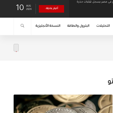
10
AUG
أخبار عاجلة :
2026
التحليلات
البترول والطاقة
النسخة الأنجليزية
عد تحرك أميركي ياباني مشترك
 بداية العام
"إكس أس دوت كوم" تعيّن أندرياس أشنيوتيس رئيسًا لقسم وكلاء التسويق بهدف تعزيز
 دولار في 2027
نمو شراكاتها العالمية
و
ر في مصر يسجل تقلبات حذرة