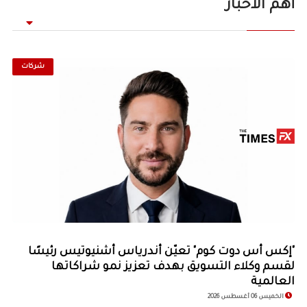
أهم الأخبار
شركات
© Image Copyrights Title
"إكس أس دوت كوم" تعيّن أندرياس أشنيوتيس رئيسًا
لقسم وكلاء التسويق بهدف تعزيز نمو شراكاتها
العالمية
الخميس 06 أغسطس 2026