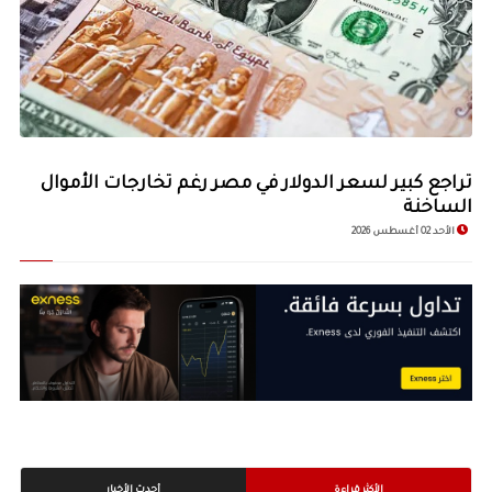
© Image Copyrights Title
تراجع كبير لسعر الدولار في مصر رغم تخارجات الأموال
الساخنة
الأحد 02 أغسطس 2026
الأكثر قراءة
أحدث الأخبار