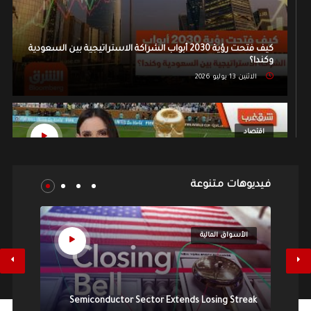
كيف فتحت رؤية 2030 أبواب الشراكة الاستراتيجية بين السعودية
وكندا؟
الاثنين 13 يوليو 2026
اقتصاد
فيديوهات متنوعة
إمبراطورية الفيفا تتضخم! كيف قفزت أرباح كأس العالم 72% ومن
أين تأتي كل هذه المليارات؟
الأسواق المالية
ال
الاثنين 13 يوليو 2026
Op
الأسواق المالية
025
Semiconductor Sector Extends Losing Streak